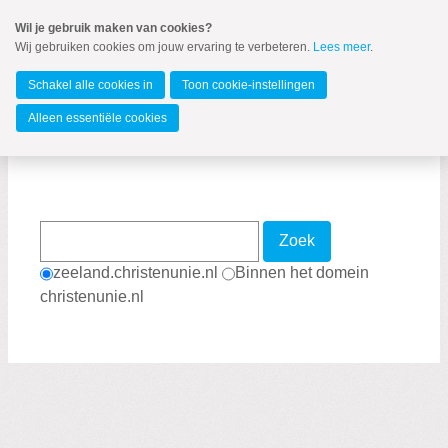
Spring
Wil je gebruik maken van cookies?
naar
Wij gebruiken cookies om jouw ervaring te verbeteren.
Lees meer
.
MENU
Spring
naar
Zeeland
de
Schakel alle cookies in
Toon cookie-instellingen
inhoud
Spring
Alleen essentiële cookies
naar
Zoekpagina
het
hoofdmenu
Zoek
zeeland.christenunie.nl
Binnen het domein
Zoeken:
christenunie.nl
Zoeken